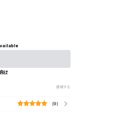
vailable
向け
通報する
(9)