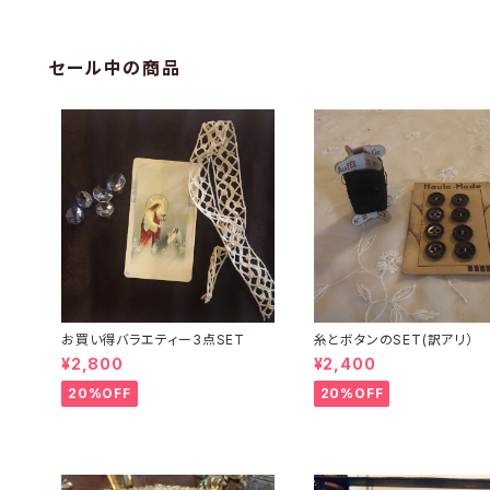
セール中の商品
お買い得バラエティー3点SET
糸とボタンのSET(訳アリ）
¥2,800
¥2,400
20%OFF
20%OFF